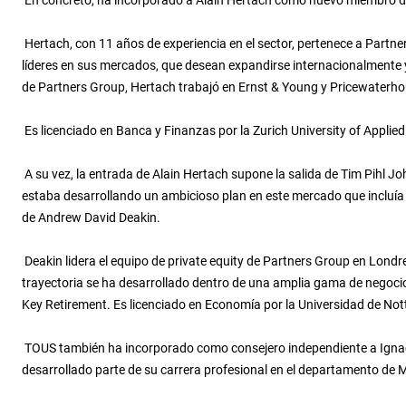
En concreto, ha incorporado a Alain Hertach como nuevo miembro del
Hertach, con 11 años de experiencia en el sector, pertenece a Partne
líderes en sus mercados, que desean expandirse internacionalmente y
de Partners Group, Hertach trabajó en Ernst & Young y Pricewaterh
Es licenciado en Banca y Finanzas por la Zurich University of Appli
A su vez, la entrada de Alain Hertach supone la salida de Tim Pihl J
estaba desarrollando un ambicioso plan en este mercado que incluía 
de Andrew David Deakin.
Deakin lidera el equipo de private equity de Partners Group en Lond
trayectoria se ha desarrollado dentro de una amplia gama de negocio
Key Retirement. Es licenciado en Economía por la Universidad de No
TOUS también ha incorporado como consejero independiente a Ignacio 
desarrollado parte de su carrera profesional en el departamento de