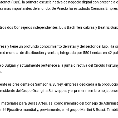
Internet (ISDI), la primera escuela nativa de negocio digital con presenc
diez más importantes del mundo. De Pinedo ha estudiado Ciencias Empresa
os dos Consejeros independientes; Luis Bach Terricabras y Beatriz Gonzá
sa y tiene un profundo conocimiento del retail y del sector del lujo. Ha s
ed mundial de distribución y ventas, integrada por 550 tiendas en 42 paí
Bulgari y actualmente pertenece a la junta directiva del Circulo Fortun
e.
nte es presidente de Samson & Surrey, empresa dedicada a la producción 
Presidente del Grupo Orangina Schweppes y el primer miembro no japonés
materiales para Bellas Artes, así como miembro del Consejo de Administra
mité Ejecutivo mundial y, previamente, en el grupo Martini & Rossi. Tambi